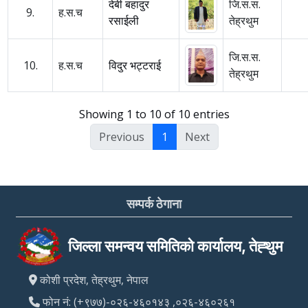
देबी बहादुर
जि.स.स.
9.
ह.स.च
रसाईली
तेह्रथुम
जि.स.स.
10.
ह.स.च
विदुर भट्टराई
तेह्रथुम
Showing 1 to 10 of 10 entries
Previous
1
Next
सम्पर्क ठेगाना
जिल्ला समन्वय समितिको कार्यालय, तेह्थुम
कोशी प्रदेश, तेह्रथुम, नेपाल
फोन नं: (+९७७)-०२६-४६०१४३ ,०२६-४६०२६१