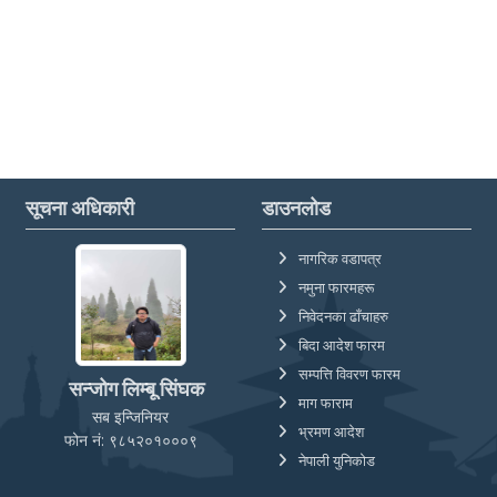
सूचना अधिकारी
डाउनलोड
नागरिक वडापत्र
नमुना फारमहरू
निवेदनका ढाँचाहरु
बिदा आदेश फारम
सम्पत्ति विवरण फारम
सन्जोग लिम्बू सिंघक
माग फाराम
सब इन्जिनियर
भ्रमण आदेश
फोन नं: ९८५२०१०००९
नेपाली युनिकोड