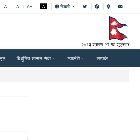
A-
A
A+
A
नेपाली
२०८३ श्रावण २२ गते शुक्रबार
नून
बिधुतिय शासन सेवा
ग्यालेरी
सम्पर्क
आर्थिक वर