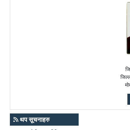
जि
जिल्
म
थप सूचनाहरु