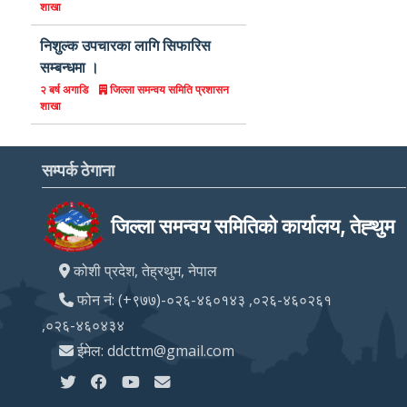
शाखा
निशुल्क उपचारका लागि सिफारिस
सम्बन्धमा ।
जिल्ला समन्वय समिति प्रशासन
२ बर्ष अगाडि
शाखा
सम्पर्क ठेगाना
जिल्ला समन्वय समितिको कार्यालय, तेह्थुम
कोशी प्रदेश, तेह्रथुम, नेपाल
फोन नं: (+९७७)-०२६-४६०१४३ ,०२६-४६०२६१
,०२६-४६०४३४
ईमेल: ddcttm@gmail.com