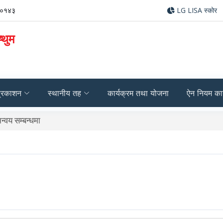
६०१४३
LG LISA स्कोर
्थुम
्रकाशन
स्थानीय तह
कार्यक्रम तथा योजना
ऐन नियम का
भागि हुने सम्बन्धमा।