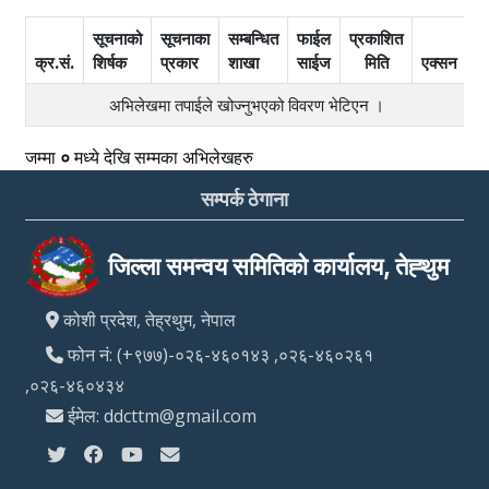
सूचनाको
सूचनाका
सम्बन्धित
फाईल
प्रकाशित
क्र.सं.
शिर्षक
प्रकार
शाखा
साईज
मिति
एक्सन
अभिलेखमा तपाईले खोज्‍नुभएको विवरण भेटिएन ।
जम्मा
०
मध्ये
देखि
सम्मका अभिलेखहरु
सम्पर्क ठेगाना
जिल्ला समन्वय समितिको कार्यालय, तेह्थुम
कोशी प्रदेश, तेह्रथुम, नेपाल
फोन नं: (+९७७)-०२६-४६०१४३ ,०२६-४६०२६१
,०२६-४६०४३४
ईमेल: ddcttm@gmail.com