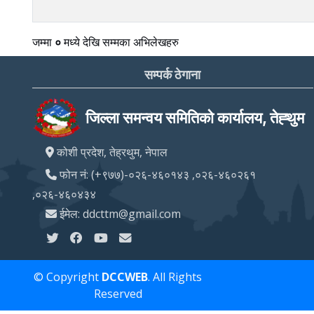
जम्मा
०
मध्ये
देखि
सम्मका अभिलेखहरु
सम्पर्क ठेगाना
जिल्ला समन्वय समितिको कार्यालय, तेह्थुम
कोशी प्रदेश, तेह्रथुम, नेपाल
फोन नं: (+९७७)-०२६-४६०१४३ ,०२६-४६०२६१
,०२६-४६०४३४
ईमेल: ddcttm@gmail.com
© Copyright
DCCWEB
. All Rights
Reserved