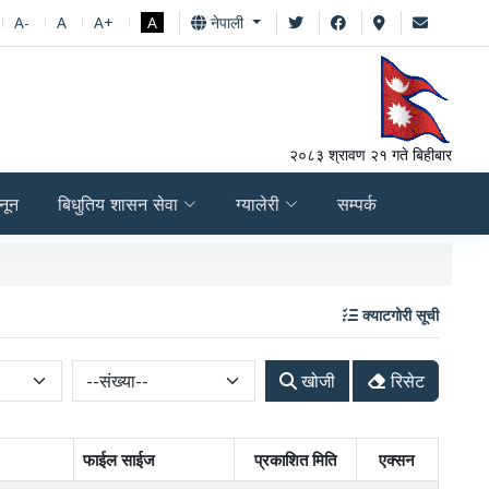
A-
A
A+
A
नेपाली
२०८३ श्रावण २१ गते बिहीबार
नून
बिधुतिय शासन सेवा
ग्यालेरी
सम्पर्क
LGPAS अभिमुखिकरण कार
क्याटगोरी सूची
खोजी
रिसेट
फाईल साईज
प्रकाशित मिति
एक्सन