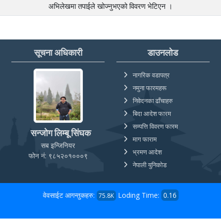
अभिलेखमा तपाईले खोज्‍नुभएको विवरण भेटिएन ।
सूचना अधिकारी
डाउनलोड
नागरिक वडापत्र
नमुना फारमहरू
निवेदनका ढाँचाहरु
बिदा आदेश फारम
सम्पत्ति विवरण फारम
सन्जोग लिम्बू सिंघक
माग फाराम
सब इन्जिनियर
भ्रमण आदेश
फोन नं: ९८५२०१०००९
नेपाली युनिकोड
वेवसाईट आगन्तुकहरु:
Loding Time:
0.16
75.8K